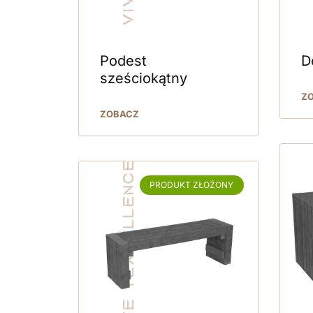
Podest
D
sześciokątny
Z
ZOBACZ
PRODUKT ZŁOŻONY