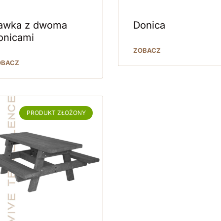
awka z dwoma
Donica
onicami
ZOBACZ
OBACZ
PRODUKT ZŁOŻONY