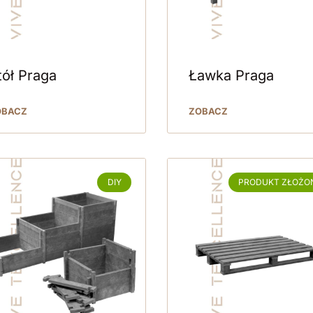
tół Praga
Ławka Praga
OBACZ
ZOBACZ
DIY
PRODUKT ZŁOŻO