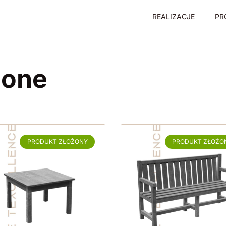
REALIZACJE
PR
żone
PRODUKT ZŁOŻONY
PRODUKT ZŁOŻO