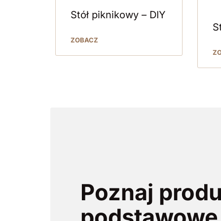
Stół piknikowy – DIY
S
ZOBACZ
Z
Poznaj prod
podstawowe