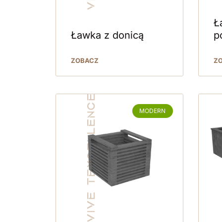
Ł
Ławka z donicą
p
ZOBACZ
Z
MODERN