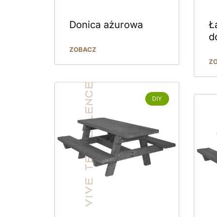
Donica ażurowa
Ł
d
ZOBACZ
Z
DIY