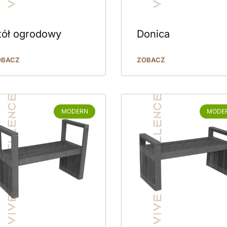
tół ogrodowy
Donica
OBACZ
ZOBACZ
MODERN
MODE