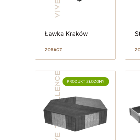
Ławka Kraków
S
ZOBACZ
Z
PRODUKT ZŁOŻONY