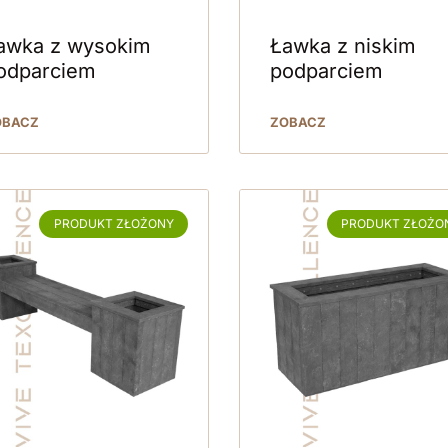
awka z wysokim
Ławka z niskim
odparciem
podparciem
OBACZ
ZOBACZ
PRODUKT ZŁOŻONY
PRODUKT ZŁOŻO