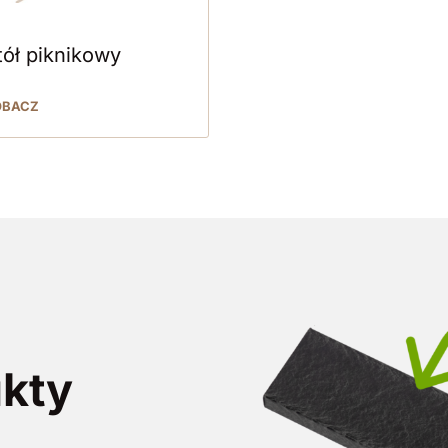
tół piknikowy
OBACZ
ukty