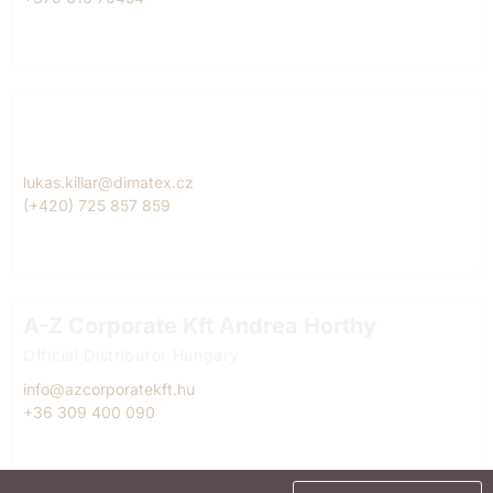
Dimatex CS, spol. s r.o. Lukáš Killar
Official Diitributor Czech Republic
lukas.killar@dimatex.cz
(+420) 725 857 859
A-Z Corporate Kft Andrea Horthy
Official Distributor Hungary
info@azcorporatekft.hu
+36 309 400 090