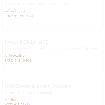
Official Distributor Cmzn Ltd Sti Turkey
nevin@cmzn.com.tr
+90 533 7315429
Retextil Global APS
Lasse Boesen, Distributor Denmark, Norway & Sweden
lb@retextil.dk
(+45) 51 940 102
UAB Emora Aleksas Gvozdas
Official Distributor Lithuania
info@emora.It
+370 616 76454