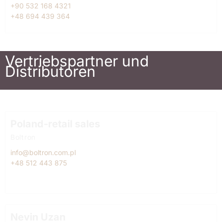
+90 532 168 4321
+48 694 439 364
Vertriebspartner und
Distributoren
Poland-retail sales
Boltron
info@boltron.com.pl
+48 512 443 875
Nevin Uzan