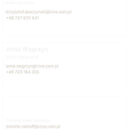
Sales Director
krzysztof.skoczynski@vive.com.pl
+48 727 670 641
Anna Węgrzyn
Sales Specialist
anna.wegrzyn@vive.com.pl
+48 723 184 305
Turkey
Dominic Niehoff
Country Sales Manager
dominic.niehoff@vive.com.pl