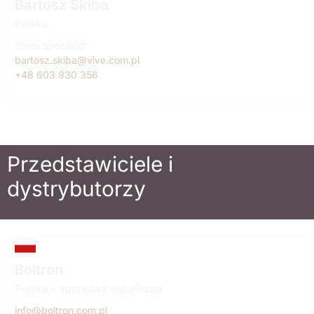
Bartosz Skiba
Polska
Sales Specialist
bartosz.skiba@vive.com.pl
+48 603 930 356
Przedstawiciele i
dystrybutorzy
Boltron
Polska – sprzedaż detaliczna
info@boltron.com.pl