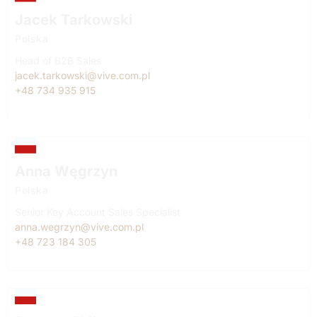
Jacek Tarkowski
Polska
Head of B2B Sales
jacek.tarkowski@vive.com.pl
+48 734 935 915
Anna Węgrzyn
Polska
Senior Key Account Sales Specialist
anna.wegrzyn@vive.com.pl
+48 723 184 305