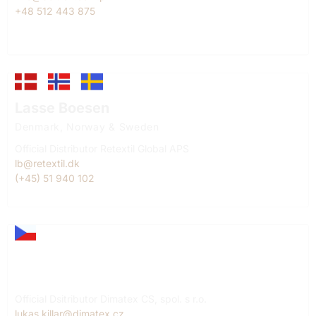
+48 512 443 875
Lasse Boesen
Denmark, Norway & Sweden
Official Distributor Retextil Global APS
lb@retextil.dk
(+45) 51 940 102
Lukáš Killar
Czech Republic
Official Dsitributor Dimatex CS, spol. s r.o.
lukas.killar@dimatex.cz