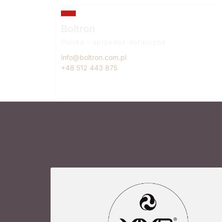
Boltron
Polska – sprzedaż detaliczna
info@boltron.com.pl
+48 512 443 875