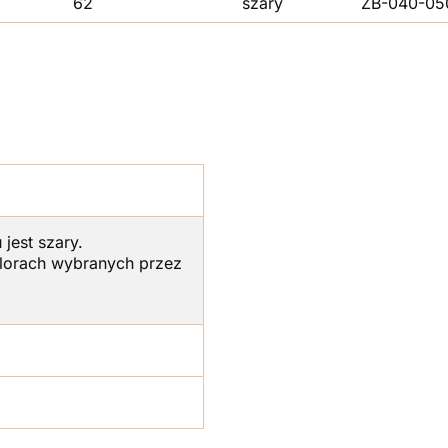
62
szary
ZB-040-05
est szary.
lorach wybranych przez