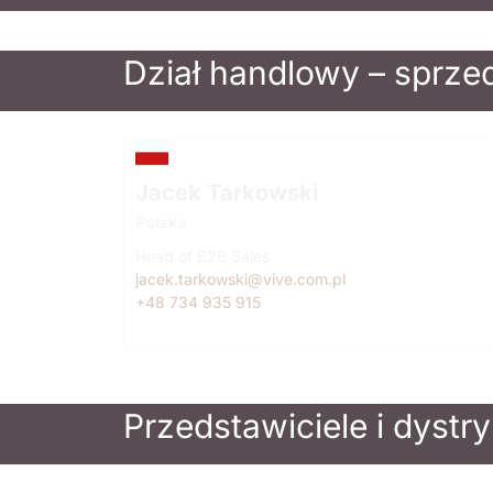
Dział handlowy – sprze
Jacek Tarkowski
Polska
Head of B2B Sales
jacek.tarkowski@vive.com.pl
+48 734 935 915
Przedstawiciele i dystr