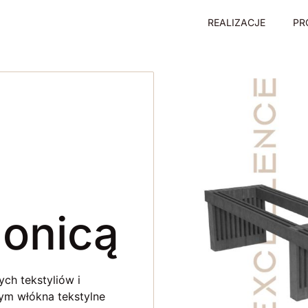
REALIZACJE
PR
donicą
ch tekstyliów i
ym włókna tekstylne