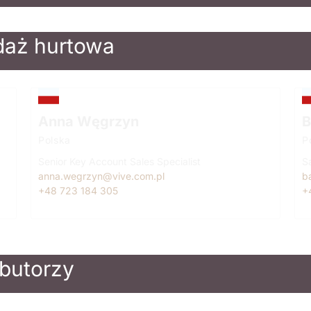
daż hurtowa
Anna Węgrzyn
B
Polska
P
Senior Key Account Sales Specialist
Sa
anna.wegrzyn@vive.com.pl
b
+48 723 184 305
+
ybutorzy