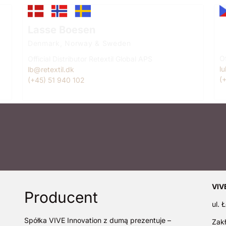
L
Lasse Boesen
C
Denmark, Norway & Sweden
Of
Official Distributor Retextil Global APS
l
lb@retextil.dk
(
(+45) 51 940 102
VIVE
Producent
ul.
Spółka VIVE Innovation z dumą prezentuje –
Zak