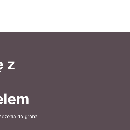
ę z
elem
łączenia do grona