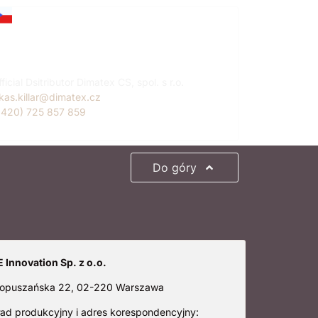
ukáš Killar
zech Republic
ficial Dsitributor Dimatex CS, spol. s r.o.
ukas.killar@dimatex.cz
+420) 725 857 859
Do góry
 Innovation Sp. z o.o.
 Łopuszańska 22, 02-220 Warszawa
ład produkcyjny i adres korespondencyjny: