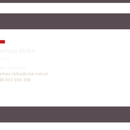
artosz Skiba
olska
les Specialist
artosz.skiba@vive.com.pl
48 603 930 356