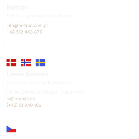
Boltron
Polska – sprzedaż detaliczna
info@boltron.com.pl
+48 512 443 875
Lasse Boesen
Denmark, Norway & Sweden
Official Distributor Retextil Global APS
lb@retextil.dk
(+45) 51 940 102