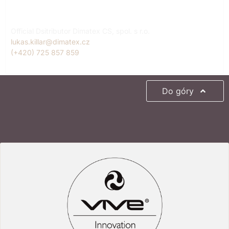
Lukáš Killar
Czech Republic
Official Dsitributor Dimatex CS, spol. s r.o.
lukas.killar@dimatex.cz
(+420) 725 857 859
Do góry