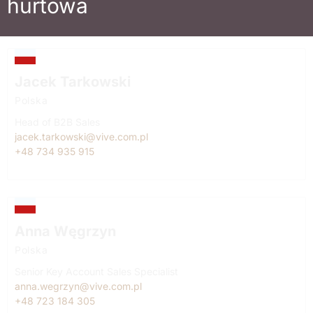
hurtowa
Jacek Tarkowski
Polska
Head of B2B Sales
jacek.tarkowski@vive.com.pl
+48 734 935 915
Anna Węgrzyn
Polska
Senior Key Account Sales Specialist
anna.wegrzyn@vive.com.pl
+48 723 184 305