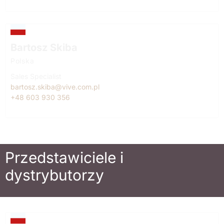
Bartosz Skiba
Polska
Sales Specialist
bartosz.skiba@vive.com.pl
+48 603 930 356
Przedstawiciele i
dystrybutorzy