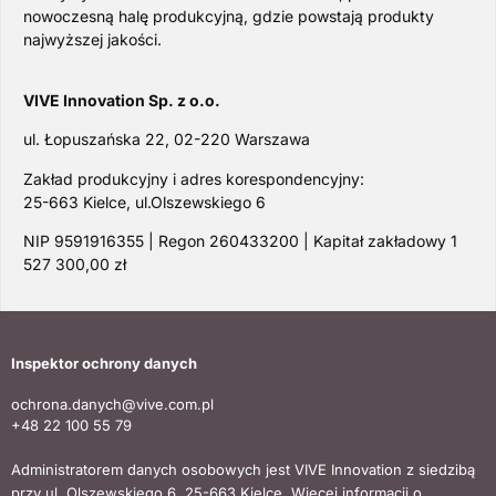
nowoczesną halę produkcyjną, gdzie powstają produkty
najwyższej jakości.
VIVE Innovation Sp. z o.o.
ul. Łopuszańska 22, 02-220 Warszawa
Zakład produkcyjny i adres korespondencyjny:
25-663 Kielce, ul.Olszewskiego 6
NIP 9591916355 | Regon 260433200 | Kapitał zakładowy 1
527 300,00 zł
Inspektor ochrony danych
ochrona.danych@vive.com.pl
+48 22 100 55 79
Administratorem danych osobowych jest VIVE Innovation z siedzibą
przy ul. Olszewskiego 6, 25-663 Kielce. Więcej informacji o