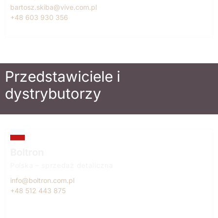
bartosz.skiba@vive.com.pl
+48 603 930 356
Przedstawiciele i
dystrybutorzy
Boltron
Polska – sprzedaż detaliczna
info@boltron.com.pl
+48 512 443 875