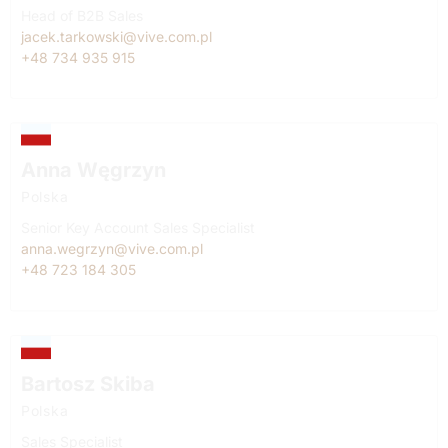
Head of B2B Sales
jacek.tarkowski@vive.com.pl
+48 734 935 915
Anna Węgrzyn
Polska
Senior Key Account Sales Specialist
anna.wegrzyn@vive.com.pl
+48 723 184 305
Bartosz Skiba
Polska
Sales Specialist