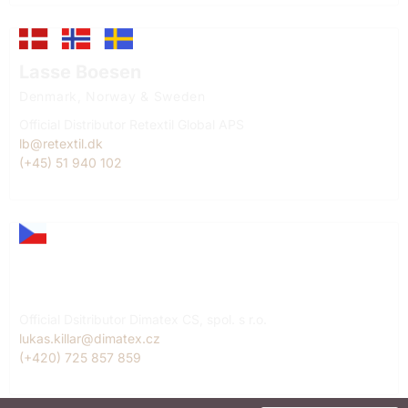
Lasse Boesen
Denmark, Norway & Sweden
Official Distributor Retextil Global APS
lb@retextil.dk
(+45) 51 940 102
Lukáš Killar
Czech Republic
Official Dsitributor Dimatex CS, spol. s r.o.
lukas.killar@dimatex.cz
(+420) 725 857 859