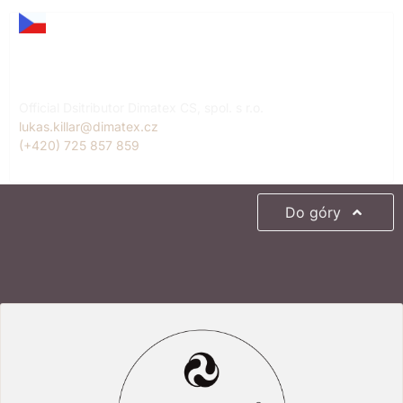
Lukáš Killar
Czech Republic
Official Dsitributor Dimatex CS, spol. s r.o.
lukas.killar@dimatex.cz
(+420) 725 857 859
Do góry