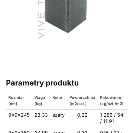
Parametry produktu
Rozmiar
Waga
Kolor
Powierzchnia
Pakowanie
(cm)
(kg)
(m2/szt.)
(kg/szt./m2)
9x9x245
23,33
szary
0,22
1 286 / 54
/ 11,91
9x9x360
34,99
szary
0,32
945 / 27 /