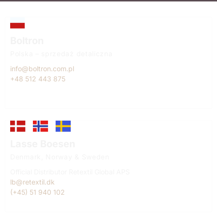
Boltron
Polska – sprzedaż detaliczna
info@boltron.com.pl
+48 512 443 875
Lasse Boesen
Denmark, Norway & Sweden
Official Distributor Retextil Global APS
lb@retextil.dk
(+45) 51 940 102