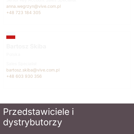
anna.wegrzyn@vive.com.pl
+48 723 184 305
Bartosz Skiba
Polska
Sales Specialist
bartosz.skiba@vive.com.pl
+48 603 930 356
Przedstawiciele i
dystrybutorzy