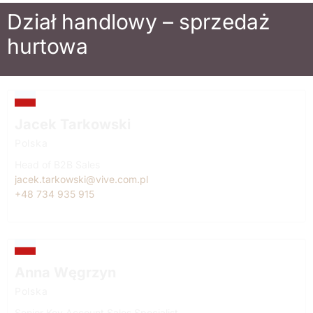
Dział handlowy – sprzedaż
hurtowa
Jacek Tarkowski
Polska
Head of B2B Sales
jacek.tarkowski@vive.com.pl
+48 734 935 915
Anna Węgrzyn
Polska
Senior Key Account Sales Specialist