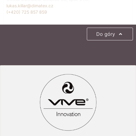
lukas.killar@dimatex.cz
(+420) 725 857 859
Do góry