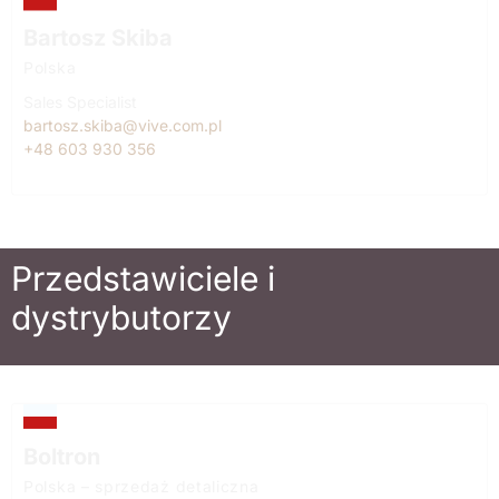
Bartosz Skiba
Polska
Sales Specialist
bartosz.skiba@vive.com.pl
+48 603 930 356
Przedstawiciele i
dystrybutorzy
Boltron
Polska – sprzedaż detaliczna