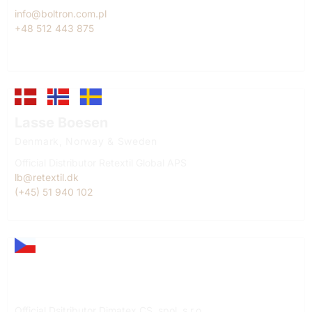
info@boltron.com.pl
+48 512 443 875
Lasse Boesen
Denmark, Norway & Sweden
Official Distributor Retextil Global APS
lb@retextil.dk
(+45) 51 940 102
Lukáš Killar
Czech Republic
Official Dsitributor Dimatex CS, spol. s r.o.