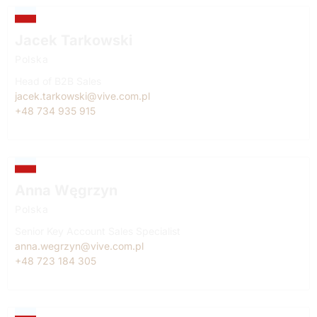
Jacek Tarkowski
Polska
Head of B2B Sales
jacek.tarkowski@vive.com.pl
+48 734 935 915
Anna Węgrzyn
Polska
Senior Key Account Sales Specialist
anna.wegrzyn@vive.com.pl
+48 723 184 305