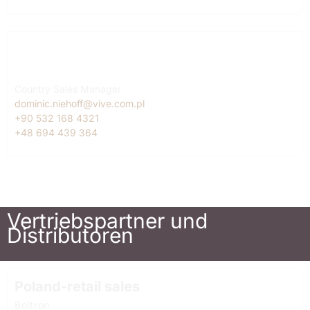
Turkey
Dominic Niehoff
Country Sales Manager
dominic.niehoff@vive.com.pl
+90 532 168 4321
+48 694 439 364
Vertriebspartner und
Distributoren
Poland-retail sales
Boltron