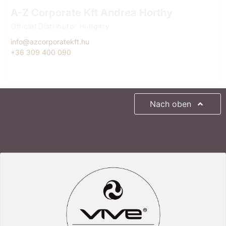
A-Z Corporate Kft Andrea Horthy
Official Distributor Hungary
info@azcorporatekft.hu
+36 309 400 090
Nach oben