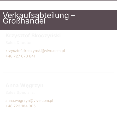
Verkaufsabteilung –
Großhandel
Krzysztof Skoczyński
Sales Director
krzysztof.skoczynski@vive.com.pl
+48 727 670 641
Anna Węgrzyn
Sales Specialist
anna.wegrzyn@vive.com.pl
+48 723 184 305