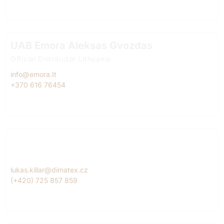
UAB Emora Aleksas Gvozdas
Official Distributor Lithuania
info@emora.It
+370 616 76454
Dimatex CS, spol. s r.o. Lukáš Killar
Official Diitributor Czech Republic
lukas.killar@dimatex.cz
(+420) 725 857 859