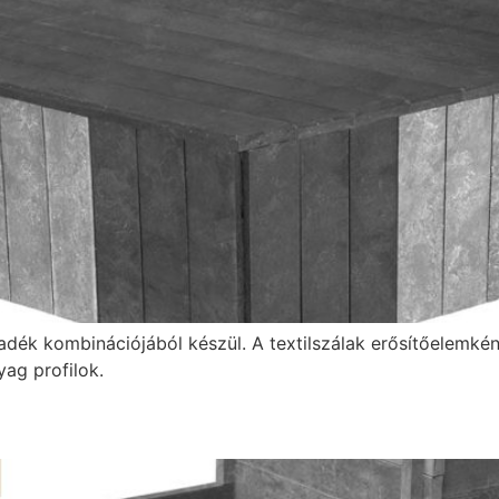
adék kombinációjából készül. A textilszálak erősítőelemké
ag profilok.