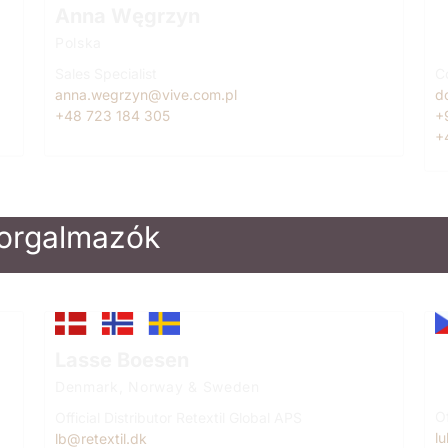
Anna Węgrzyn
D
Polska
T
Sales Specialist
C
anna.wegrzyn@vive.com.pl
d
+48 723 184 305
+
+
forgalmazók
L
Lasse Boesen
C
Denmark, Norway & Sweden
Of
Official Distributor Retextil Global APS
l
lb@retextil.dk