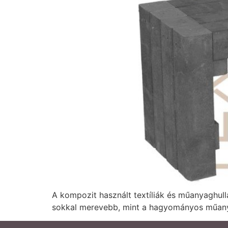
A kompozit használt textíliák és műanyaghull
sokkal merevebb, mint a hagyományos műany