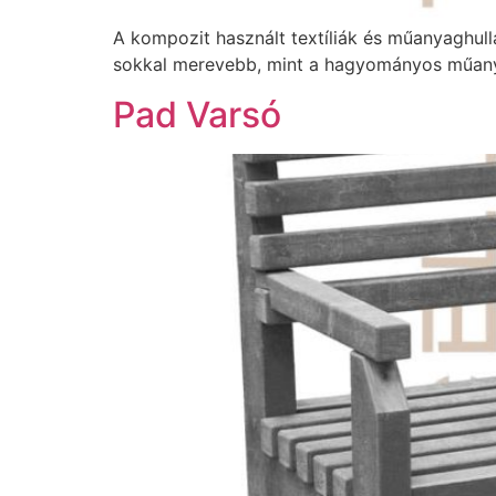
A kompozit használt textíliák és műanyaghull
sokkal merevebb, mint a hagyományos műany
Pad Varsó