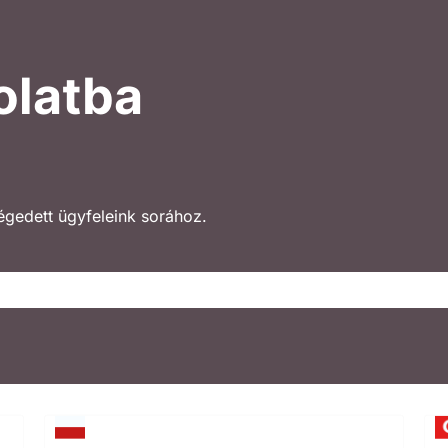
olatba
légedett ügyfeleink sorához.