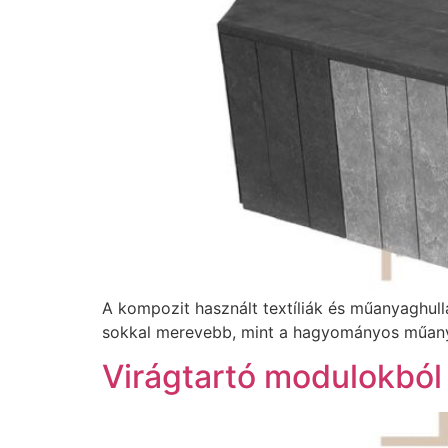
A kompozit használt textíliák és műanyaghull
sokkal merevebb, mint a hagyományos műany
Virágtartó modulokból