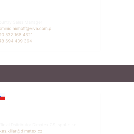
ominic Niehoff
urkey
ountry Sales Manager
ominic.niehoff@vive.com.pl
90 532 168 4321
48 694 439 364
ukáš Killar
zech Republic
ficial Dsitributor Dimatex CS, spol. s r.o.
ukas.killar@dimatex.cz