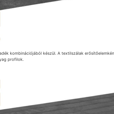
adék kombinációjából készül. A textilszálak erősítőelemké
ag profilok.