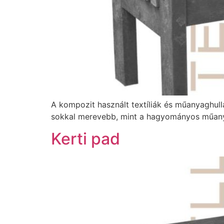
A kompozit használt textíliák és műanyaghull
sokkal merevebb, mint a hagyományos műany
Kerti pad