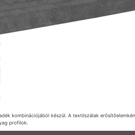
adék kombinációjából készül. A textilszálak erősítőelemké
ag profilok.