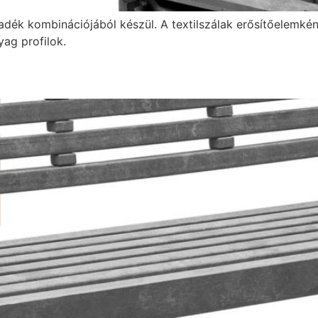
adék kombinációjából készül. A textilszálak erősítőelemké
ag profilok.