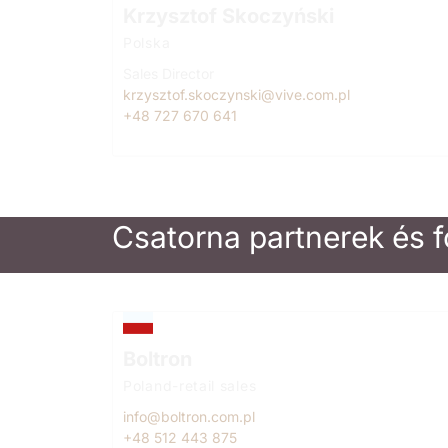
Krzysztof Skoczyński
Polska
Sales Director
krzysztof.skoczynski@vive.com.pl
+48 727 670 641
Csatorna partnerek és 
Boltron
Poland-retail sales
info@boltron.com.pl
+48 512 443 875