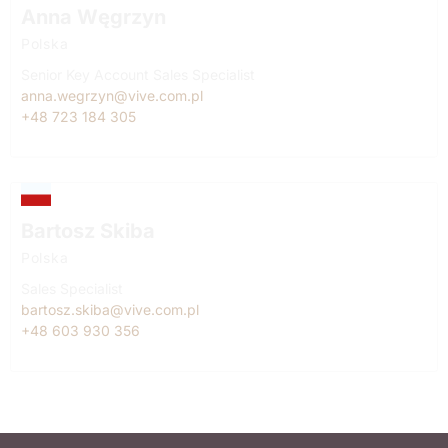
Anna Węgrzyn
Polska
Senior Key Account Sales Specialist
anna.wegrzyn@vive.com.pl
+48 723 184 305
Bartosz Skiba
Polska
Sales Specialist
bartosz.skiba@vive.com.pl
+48 603 930 356