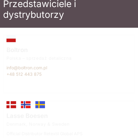
Przedstawiciele i
dystrybutorzy
Boltron
Polska – sprzedaż detaliczna
info@boltron.com.pl
+48 512 443 875
Lasse Boesen
Denmark, Norway & Sweden
Official Distributor Retextil Global APS