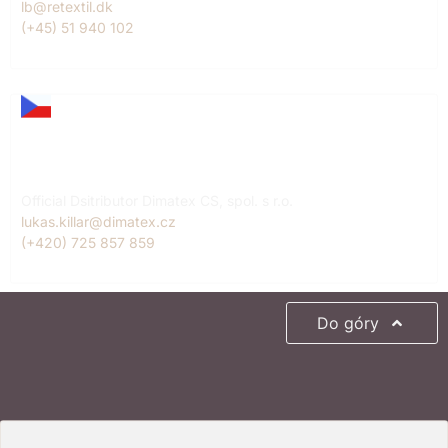
lb@retextil.dk
(+45) 51 940 102
Lukáš Killar
Czech Republic
Official Dsitributor Dimatex CS, spol. s r.o.
lukas.killar@dimatex.cz
(+420) 725 857 859
Do góry