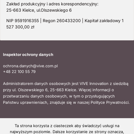
Zakład produkcyjny i adres korespondencyjny:
25-663 Kielce, ul.Olszewskiego 6
NIP 9591916355 | Regon 260433200 | Kapitał zakładowy 1
527 300,00 zł
Inspektor ochrony danych
ochrona.danych@vive.com.pl
+48 22 100 55 79
Administratorem danych osobowych jest VIVE Innovation z siedzibą
przy ul. Olszewskiego 6, 25-663 Kielce. Więcej informacji o
przetwarzaniu danych osobowych, w tym o przysługujących
Państwu uprawnieniach, znajduje się w naszej Polityce Prywatności.
Ta strona korzysta z ciasteczek aby świadczyć usługi na
Copyright © 2024 VIVE TEXCELLENCE Wszystkie prawa
najwyższym poziomie. Dalsze korzystanie ze strony oznacza,
zastrzeżone.