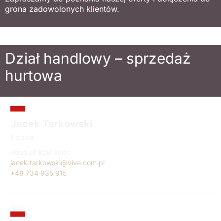
grona zadowolonych klientów.
Dział handlowy – sprzedaż
hurtowa
Jacek Tarkowski
Polska
Head of B2B Sales
jacek.tarkowski@vive.com.pl
+48 734 935 915