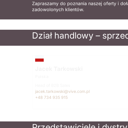
Zapraszamy do poznania naszej oferty i do
zadowolonych klientów.
Dział handlowy – sprze
Jacek Tarkowski
Polska
Head of B2B Sales
jacek.tarkowski@vive.com.pl
+48 734 935 915
Przedstawiciele i dystr