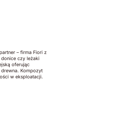
artner – firma Fiori z
donice czy leżaki
ejską oferując
la drewna. Kompozyt
ści w eksploatacji.