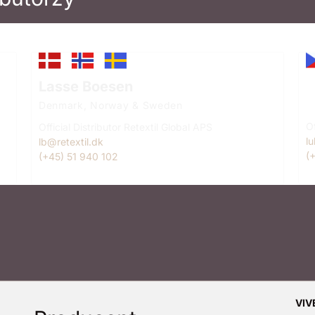
L
Lasse Boesen
C
Denmark, Norway & Sweden
Of
Official Distributor Retextil Global APS
l
lb@retextil.dk
(
(+45) 51 940 102
VIVE