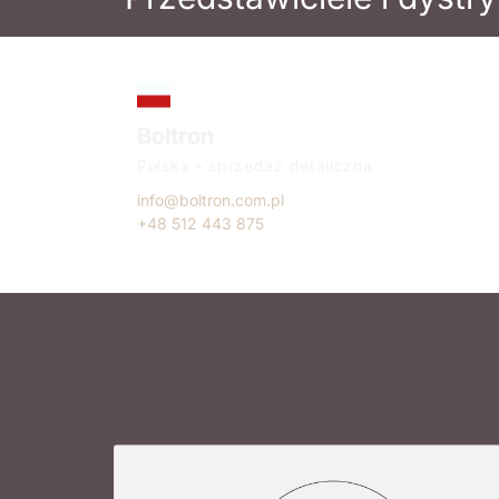
Boltron
Polska – sprzedaż detaliczna
info@boltron.com.pl
+48 512 443 875