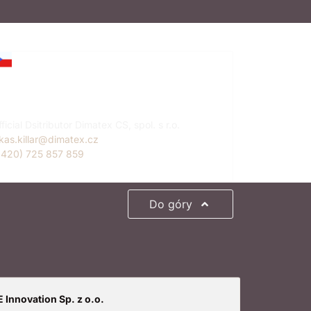
ukáš Killar
zech Republic
ficial Dsitributor Dimatex CS, spol. s r.o.
ukas.killar@dimatex.cz
+420) 725 857 859
Do góry
 Innovation Sp. z o.o.