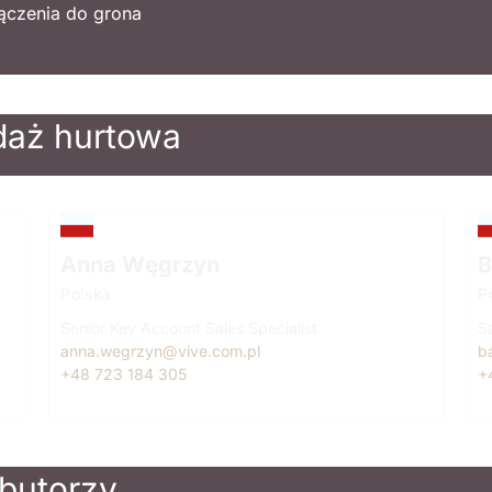
łączenia do grona
daż hurtowa
Anna Węgrzyn
B
Polska
P
Senior Key Account Sales Specialist
Sa
anna.wegrzyn@vive.com.pl
b
+48 723 184 305
+
ybutorzy