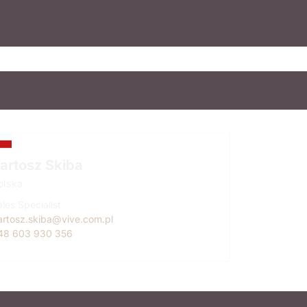
artosz Skiba
olska
les Specialist
artosz.skiba@vive.com.pl
48 603 930 356