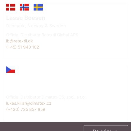
Lasse Boesen
Denmark, Norway & Sweden
Official Distributor Retextil Global APS
lb@retextil.dk
(+45) 51 940 102
Lukáš Killar
Czech Republic
Official Dsitributor Dimatex CS, spol. s r.o.
lukas.killar@dimatex.cz
(+420) 725 857 859