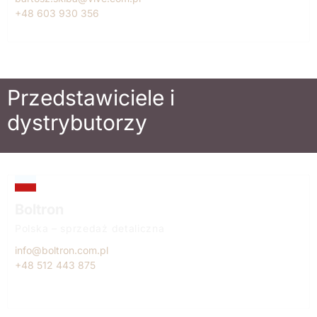
+48 603 930 356
Przedstawiciele i
dystrybutorzy
Boltron
Polska – sprzedaż detaliczna
info@boltron.com.pl
+48 512 443 875