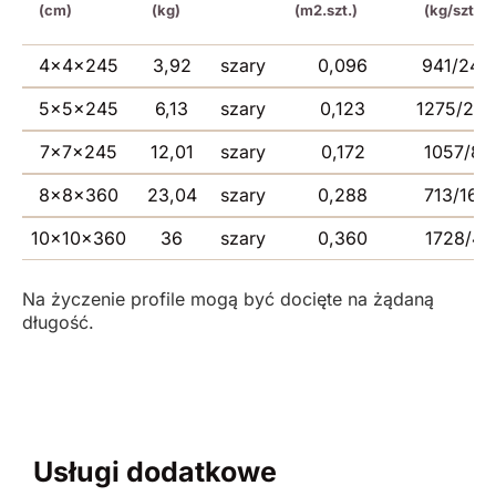
(cm)
(kg)
(m2.szt.)
(kg/szt./
4x4x245
3,92
szary
0,096
941/240
5x5x245
6,13
szary
0,123
1275/208
7x7x245
12,01
szary
0,172
1057/88
8x8x360
23,04
szary
0,288
713/165
10x10x360
36
szary
0,360
1728/48
Na życzenie profile mogą być docięte na żądaną
długość.
Usługi dodatkowe