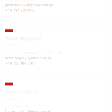
jacek.tarkowski@vive.com.pl
+48 734 935 915
Anna Węgrzyn
Polska
Senior Key Account Sales Specialist
anna.wegrzyn@vive.com.pl
+48 723 184 305
Bartosz Skiba
Polska
Sales Specialist
bartosz.skiba@vive.com.pl