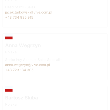
Head of B2B Sales
jacek.tarkowski@vive.com.pl
+48 734 935 915
Anna Węgrzyn
Polska
Senior Key Account Sales Specialist
anna.wegrzyn@vive.com.pl
+48 723 184 305
Bartosz Skiba
Polska