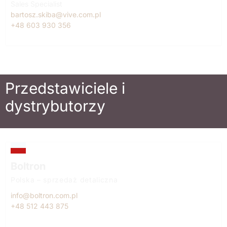
Sales Specialist
bartosz.skiba@vive.com.pl
+48 603 930 356
Przedstawiciele i
dystrybutorzy
Boltron
Polska – sprzedaż detaliczna
info@boltron.com.pl
+48 512 443 875