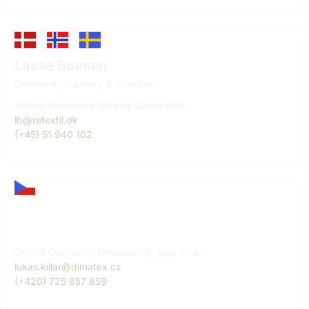
Lasse Boesen
Denmark, Norway & Sweden
Official Distributor Retextil Global APS
lb@retextil.dk
(+45) 51 940 102
Lukáš Killar
Czech Republic
Official Dsitributor Dimatex CS, spol. s r.o.
lukas.killar@dimatex.cz
(+420) 725 857 859