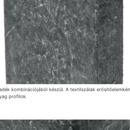
adék kombinációjából készül. A textilszálak erősítőelemké
ag profilok.