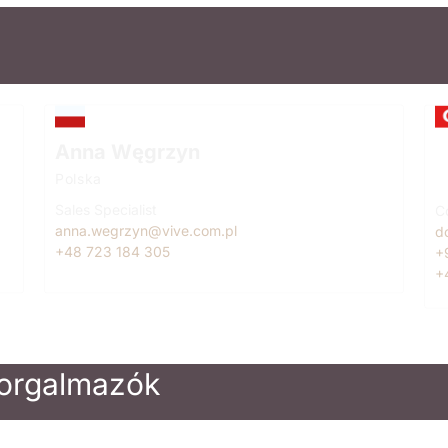
Anna Węgrzyn
D
Polska
T
Sales Specialist
C
anna.wegrzyn@vive.com.pl
d
+48 723 184 305
+
+
forgalmazók