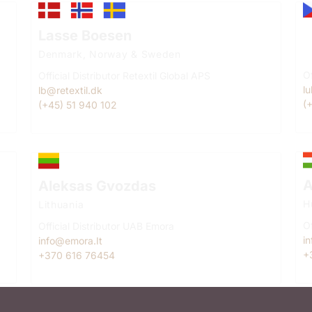
L
Lasse Boesen
C
Denmark, Norway & Sweden
Of
Official Distributor Retextil Global APS
l
lb@retextil.dk
(
(+45) 51 940 102
A
Aleksas Gvozdas
H
Lithuania
Of
Official Distributor UAB Emora
i
info@emora.It
+
+370 616 76454