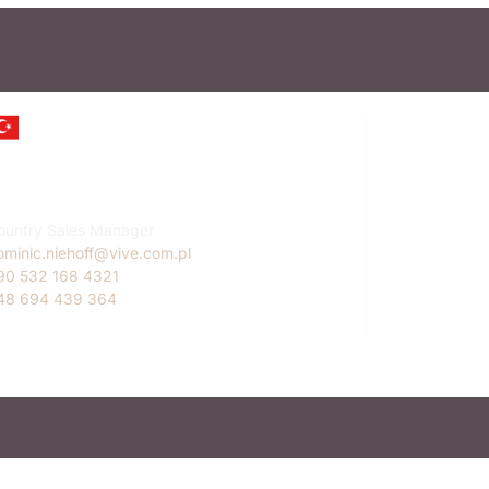
ominic Niehoff
urkey
ountry Sales Manager
ominic.niehoff@vive.com.pl
90 532 168 4321
48 694 439 364