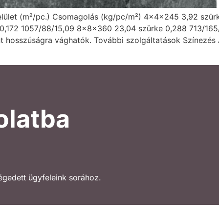
 Felület (m²/pc.) Csomagolás (kg/pc/m²) 4x4x245 3,92 szü
 0,172 1057/88/15,09 8x8x360 23,04 szürke 0,288 713/16
ánt hosszúságra vághatók. További szolgáltatások Színezés
olatba
légedett ügyfeleink sorához.