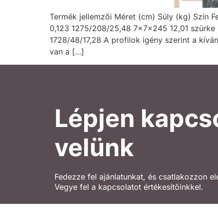
Termék jellemzői Méret (cm) Súly (kg) Szín
0,123 1275/208/25,48 7x7x245 12,01 szürke
1728/48/17,28 A profilok igény szerint a kív
van a […]
Lépjen kapcs
velünk
Fedezze fel ajánlatunkat, és csatlakozzon e
Vegye fel a kapcsolatot értékesítőinkkel.