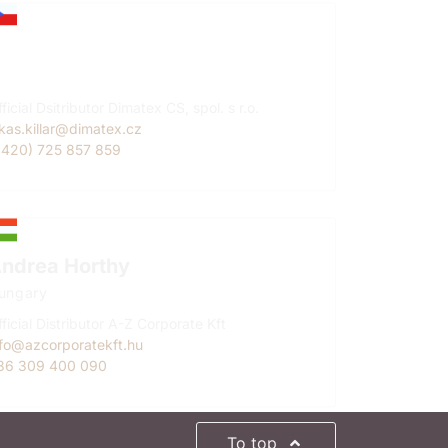
ukáš Killar
zech Republic
ficial Dsitributor Dimatex CS, spol. s r.o.
ukas.killar@dimatex.cz
+420) 725 857 859
ndrea Horthy
ungary
ficial Distributor A-Z Corporate Kft
nfo@azcorporatekft.hu
36 309 400 090
To top