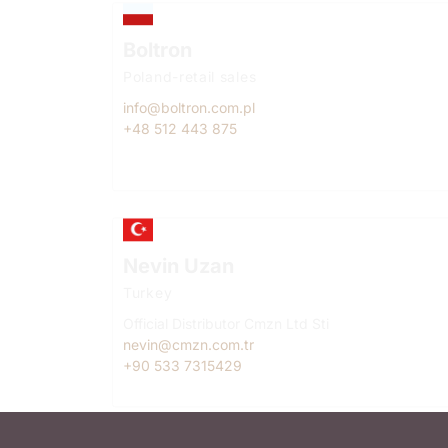
Boltron
Poland-retail sales
info@boltron.com.pl
+48 512 443 875
Nevin Uzan
Turkey
Official Distributor Cmzn Ltd Sti
nevin@cmzn.com.tr
+90 533 7315429