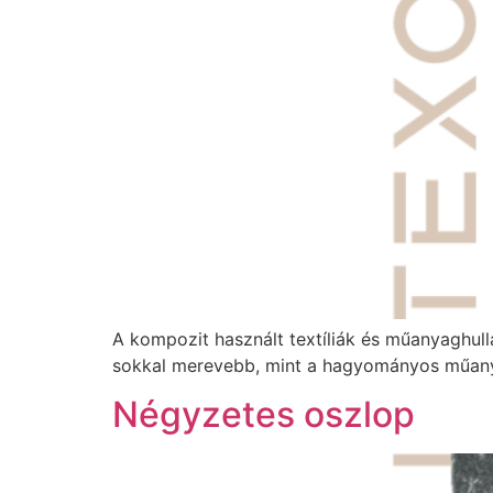
A kompozit használt textíliák és műanyaghull
sokkal merevebb, mint a hagyományos műany
Négyzetes oszlop