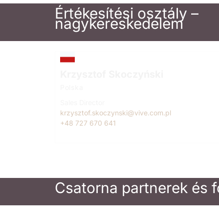
Értékesítési osztály –
nagykereskedelem
Krzysztof Skoczyński
Polska
Sales Director
krzysztof.skoczynski@vive.com.pl
+48 727 670 641
Csatorna partnerek és 