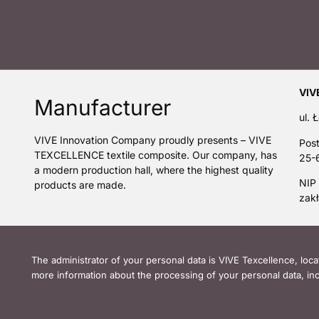
VIVE
Manufacturer
ul.
VIVE Innovation Company proudly presents – VIVE
Post
TEXCELLENCE textile composite. Our company, has
25-6
a modern production hall, where the highest quality
NIP
products are made.
zak
The administrator of your personal data is VIVE Texcellence, loc
more information about the processing of your personal data, incl