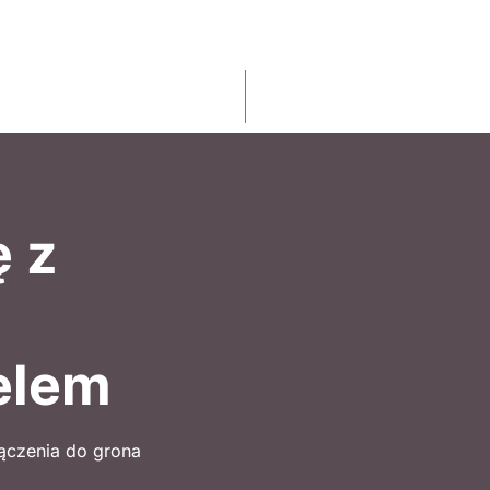
ę z
elem
łączenia do grona