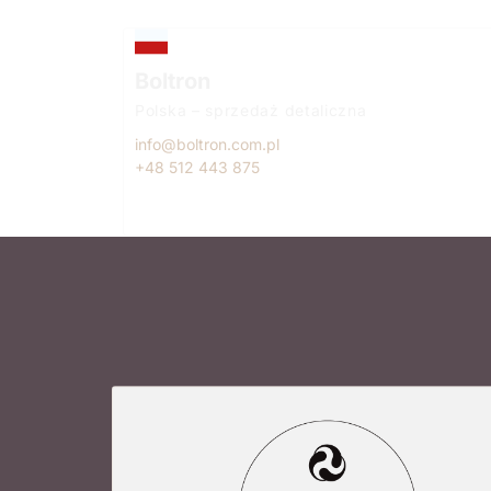
Boltron
Polska – sprzedaż detaliczna
info@boltron.com.pl
+48 512 443 875