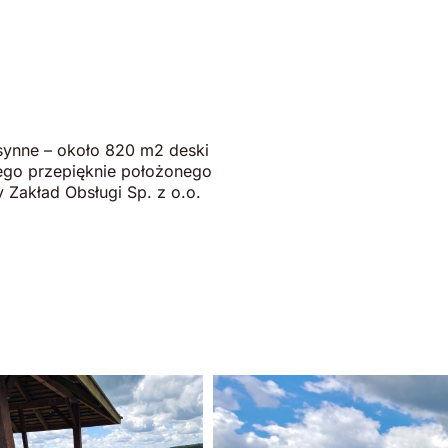
synne – około 820 m2 deski
tego przepięknie położonego
 Zakład Obsługi Sp. z o.o.