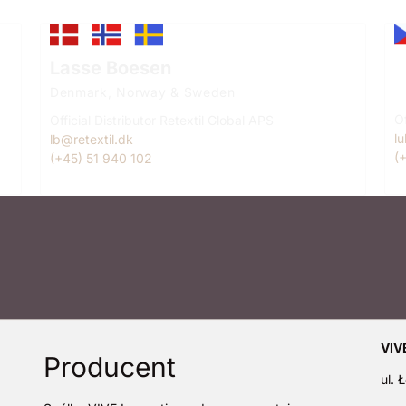
L
Lasse Boesen
C
Denmark, Norway & Sweden
Of
Official Distributor Retextil Global APS
l
lb@retextil.dk
(
(+45) 51 940 102
VIVE
Producent
ul.