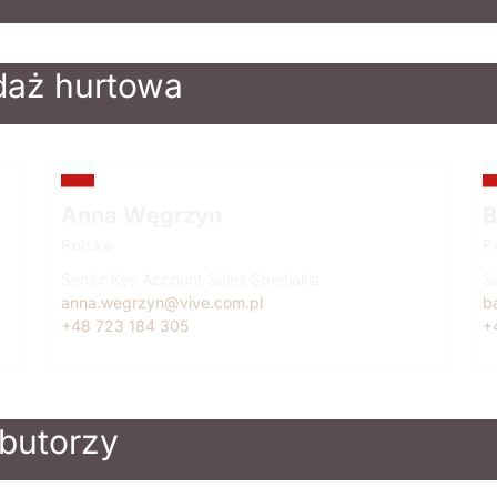
daż hurtowa
Anna Węgrzyn
B
Polska
P
Senior Key Account Sales Specialist
Sa
anna.wegrzyn@vive.com.pl
b
+48 723 184 305
+
ybutorzy