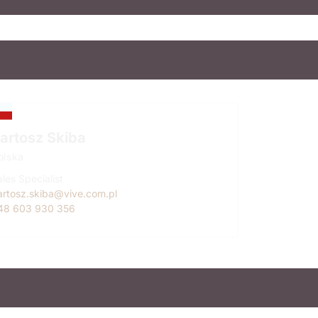
artosz Skiba
olska
les Specialist
artosz.skiba@vive.com.pl
48 603 930 356