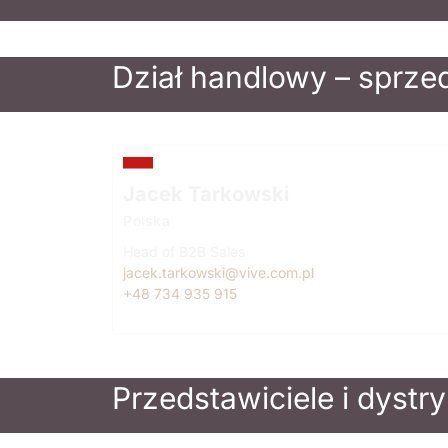
Dział handlowy – sprze
Jacek Tarkowski
Polska
Head of B2B Sales
jacek.tarkowski@vive.com.pl
+48 734 935 915
Przedstawiciele i dystr