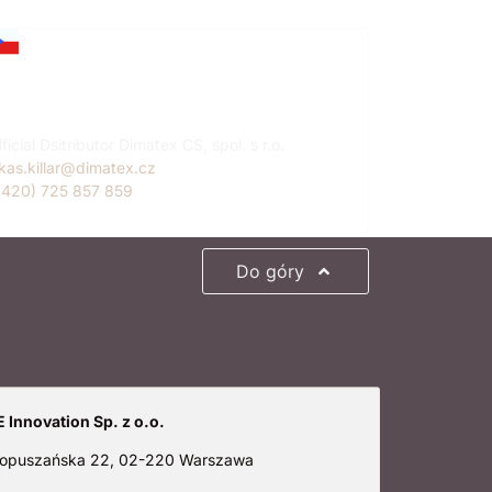
ukáš Killar
zech Republic
ficial Dsitributor Dimatex CS, spol. s r.o.
ukas.killar@dimatex.cz
+420) 725 857 859
Do góry
 Innovation Sp. z o.o.
 Łopuszańska 22, 02-220 Warszawa