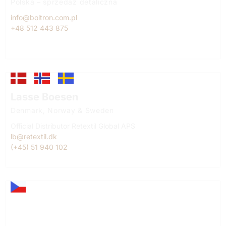
Polska – sprzedaż detaliczna
info@boltron.com.pl
+48 512 443 875
Lasse Boesen
Denmark, Norway & Sweden
Official Distributor Retextil Global APS
lb@retextil.dk
(+45) 51 940 102
Lukáš Killar
Czech Republic