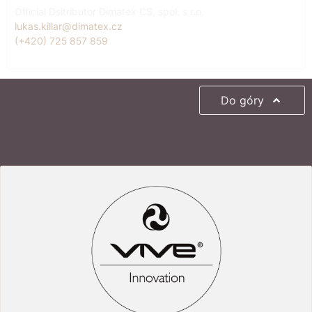
Official Dsitributor Dimatex CS, spol. s r.o.
lukas.killar@dimatex.cz
(+420) 725 857 859
Do góry