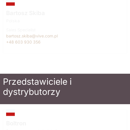
Bartosz Skiba
Polska
Sales Specialist
bartosz.skiba@vive.com.pl
+48 603 930 356
Przedstawiciele i
dystrybutorzy
Boltron