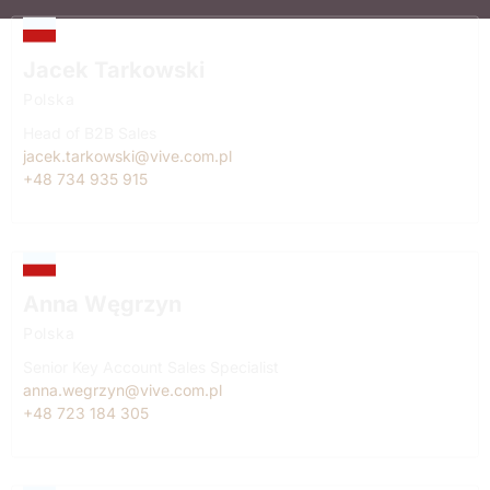
Jacek Tarkowski
Polska
Head of B2B Sales
jacek.tarkowski@vive.com.pl
+48 734 935 915
Anna Węgrzyn
Polska
Senior Key Account Sales Specialist
anna.wegrzyn@vive.com.pl
+48 723 184 305