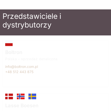
Przedstawiciele i
dystrybutorzy
Boltron
Polska – sprzedaż detaliczna
info@boltron.com.pl
+48 512 443 875
Lasse Boesen