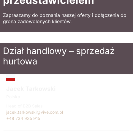
Zapraszamy do poznania naszej oferty i dołączenia do
grona zadowolonych klientów.
Dział handlowy – sprzedaż
hurtowa
Jacek Tarkowski
Polska
Head of B2B Sales
jacek.tarkowski@vive.com.pl
+48 734 935 915