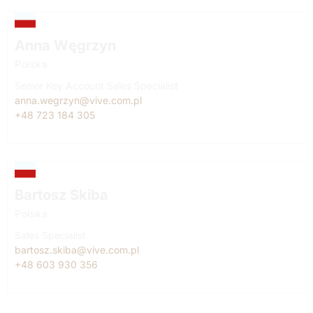
Anna Węgrzyn
Polska
Senior Key Account Sales Specialist
anna.wegrzyn@vive.com.pl
+48 723 184 305
Bartosz Skiba
Polska
Sales Specialist
bartosz.skiba@vive.com.pl
+48 603 930 356