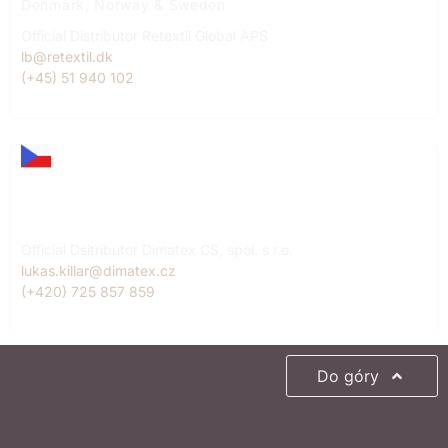
Denmark, Norway & Sweden
Official Distributor Retextil Global APS
lb@retextil.dk
(+45) 51 940 102
Lukáš Killar
Czech Republic
Official Dsitributor Dimatex CS, spol. s r.o.
lukas.killar@dimatex.cz
(+420) 725 857 859
Do góry